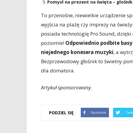
Pomysł na prezent na święta – głośn
To przenośne, niewielkie urządzenie s
wyjścia na plażę czy imprezy na śwież
posiada technologię Pro Sound, dzięk
poziomie!
Odpowiednio podbite basy 
niejednego konesera muzyki
, a wyt
Bezprzewodowy głośnik to świetny pomy
dla domatora.
Artykuł sponsorowany.
PODZIEL SIĘ
Facebook
Twit