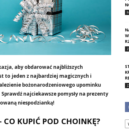
N
N
W
R
Z
okazja, aby obdarować najbliższych
S
K
 to jeden z najbardziej magicznych i
R
alezienie bożonarodzeniowego upominku
Z
 Sprawdź najciekawsze pomysły na prezenty
otowaną niespodzianką!
– CO KUPIĆ POD CHOINKĘ?
Ka