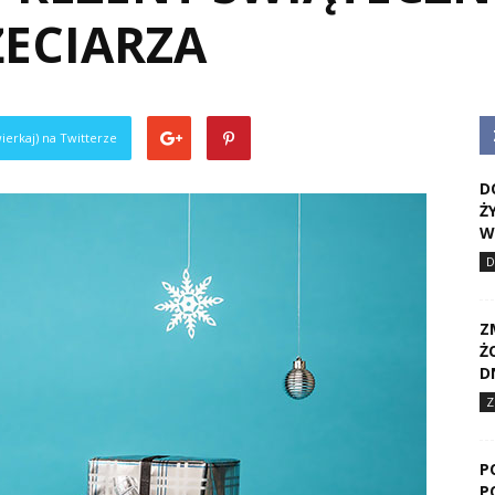
ŻECIARZA
ierkaj) na Twitterze
D
Ż
W
D
Z
Ż
D
Z
P
P