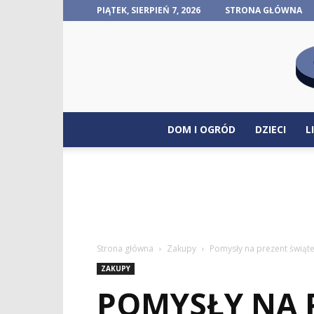
PIĄTEK, SIERPIEŃ 7, 2026
STRONA GŁÓWNA
DOM I OGRÓD
DZIECI
L
Strona główna
Zakupy
Pomysły na prezent świąte
ZAKUPY
POMYSŁY NA 