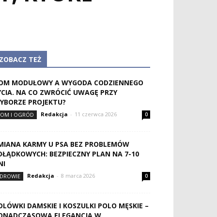
ZOBACZ TEŻ
OM MODUŁOWY A WYGODA CODZIENNEGO
YCIA. NA CO ZWRÓCIĆ UWAGĘ PRZY
YBORZE PROJEKTU?
Redakcja
-
11 czerwca 2026
OM I OGRÓD
0
MIANA KARMY U PSA BEZ PROBLEMÓW
OŁĄDKOWYCH: BEZPIECZNY PLAN NA 7-10
NI
Redakcja
-
8 marca 2026
DROWIE
0
OLÓWKI DAMSKIE I KOSZULKI POLO MĘSKIE –
ONADCZASOWA ELEGANCJA W