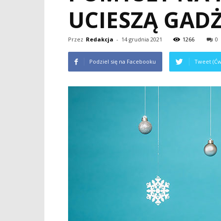
UCIESZĄ GAD
Przez
Redakcja
-
14 grudnia 2021
1266
0
Podziel się na Facebooku
Tweet (Ćw