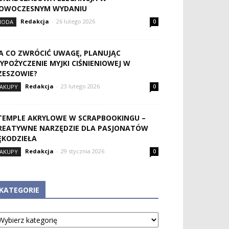
OWOCZESNYM WYDANIU
Redakcja
-
26 lutego 2026
MODA
0
A CO ZWRÓCIĆ UWAGĘ, PLANUJĄC
YPOŻYCZENIE MYJKI CIŚNIENIOWEJ W
ZESZOWIE?
Redakcja
-
23 lutego 2026
AKUPY
0
TEMPLE AKRYLOWE W SCRAPBOOKINGU –
REATYWNE NARZĘDZIE DLA PASJONATÓW
ĘKODZIEŁA
Redakcja
-
29 stycznia 2026
AKUPY
0
KATEGORIE
tegorie