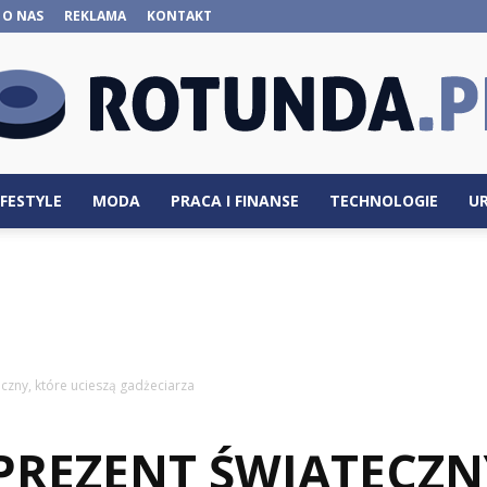
O NAS
REKLAMA
KONTAKT
IFESTYLE
MODA
PRACA I FINANSE
TECHNOLOGIE
U
Rotunda.pl
czny, które ucieszą gadżeciarza
PREZENT ŚWIĄTECZN