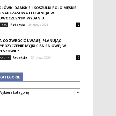
OLÓWKI DAMSKIE I KOSZULKI POLO MĘSKIE –
ONADCZASOWA ELEGANCJA W
OWOCZESNYM WYDANIU
Redakcja
-
26 lutego 2026
MODA
0
A CO ZWRÓCIĆ UWAGĘ, PLANUJĄC
YPOŻYCZENIE MYJKI CIŚNIENIOWEJ W
ZESZOWIE?
Redakcja
-
23 lutego 2026
AKUPY
0
KATEGORIE
tegorie