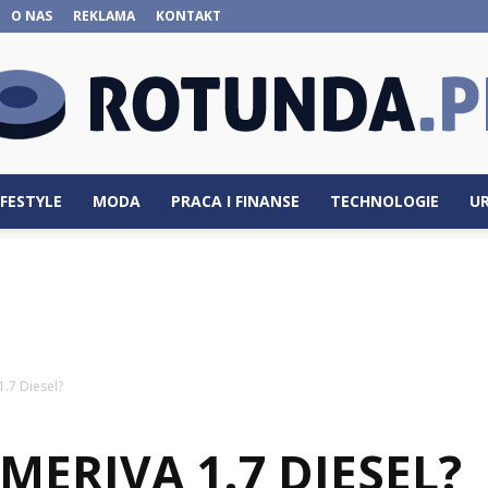
O NAS
REKLAMA
KONTAKT
IFESTYLE
MODA
PRACA I FINANSE
TECHNOLOGIE
U
Rotunda.pl
1.7 Diesel?
 MERIVA 1.7 DIESEL?