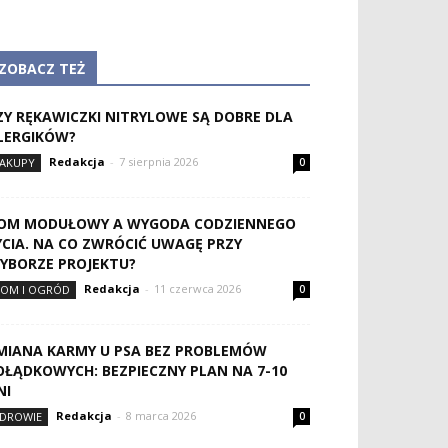
ZOBACZ TEŻ
ZY RĘKAWICZKI NITRYLOWE SĄ DOBRE DLA
LERGIKÓW?
Redakcja
-
7 sierpnia 2026
AKUPY
0
OM MODUŁOWY A WYGODA CODZIENNEGO
YCIA. NA CO ZWRÓCIĆ UWAGĘ PRZY
YBORZE PROJEKTU?
Redakcja
-
11 czerwca 2026
OM I OGRÓD
0
MIANA KARMY U PSA BEZ PROBLEMÓW
OŁĄDKOWYCH: BEZPIECZNY PLAN NA 7-10
NI
Redakcja
-
8 marca 2026
DROWIE
0