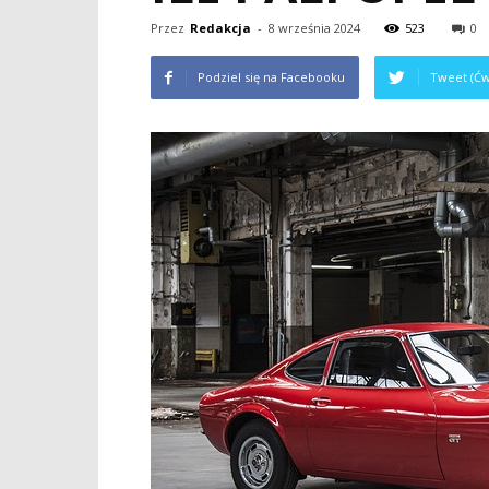
Przez
Redakcja
-
8 września 2024
523
0
Podziel się na Facebooku
Tweet (Ćw