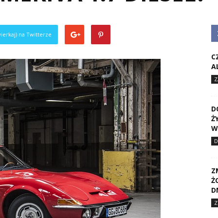
ierkaj) na Twitterze
C
A
Z
D
Ż
W
D
Z
Ż
D
Z