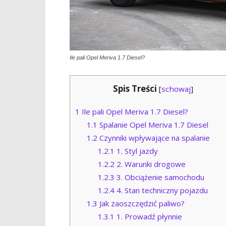
Ile pali Opel Meriva 1.7 Diesel?
Spis Treści
[
schowaj
]
1
Ile pali Opel Meriva 1.7 Diesel?
1.1
Spalanie Opel Meriva 1.7 Diesel
1.2
Czynniki wpływające na spalanie
1.2.1
1. Styl jazdy
1.2.2
2. Warunki drogowe
1.2.3
3. Obciążenie samochodu
1.2.4
4. Stan techniczny pojazdu
1.3
Jak zaoszczędzić paliwo?
1.3.1
1. Prowadź płynnie