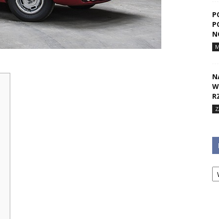
P
P
N
N
W
R
Z
Ka