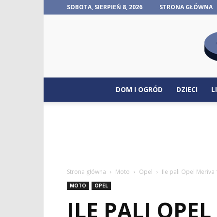
SOBOTA, SIERPIEŃ 8, 2026
STRONA GŁÓWNA
DOM I OGRÓD
DZIECI
L
Strona główna
Moto
Opel
Ile pali Opel Meriva 
MOTO
OPEL
ILE PALI OPEL