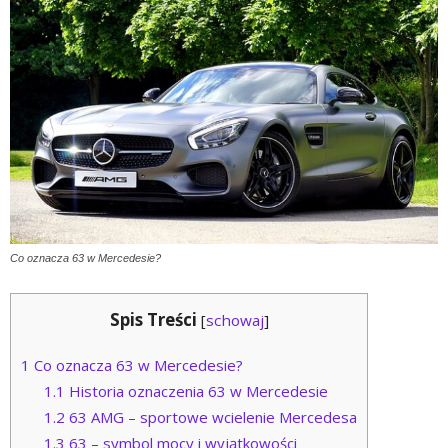
Co oznacza 63 w Mercedesie?
Spis Treści
[
schowaj
]
1
Co oznacza 63 w Mercedesie?
1.1
Historia oznaczenia 63 w Mercedesie
1.2
63 AMG – sportowe wcielenie Mercedesa
1.3
63 – symbol mocy i wyjątkowości