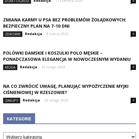
Redakcja
-
11 czerwca 2026
DOM I OGRÓD
0
ZMIANA KARMY U PSA BEZ PROBLEMÓW ŻOŁĄDKOWYCH:
BEZPIECZNY PLAN NA 7-10 DNI
Redakcja
-
8 marca 2026
ZDROWIE
0
POLÓWKI DAMSKIE I KOSZULKI POLO MĘSKIE –
PONADCZASOWA ELEGANCJA W NOWOCZESNYM WYDANIU
Redakcja
-
26 lutego 2026
MODA
0
NA CO ZWRÓCIĆ UWAGĘ, PLANUJĄC WYPOŻYCZENIE MYJKI
CIŚNIENIOWEJ W RZESZOWIE?
Redakcja
-
23 lutego 2026
ZAKUPY
0
KATEGORIE
Kategorie