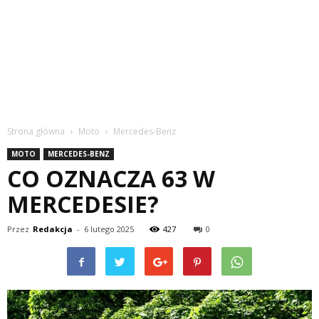
Strona główna
Moto
Mercedes-Benz
MOTO
MERCEDES-BENZ
CO OZNACZA 63 W
MERCEDESIE?
Przez
Redakcja
-
6 lutego 2025
427
0